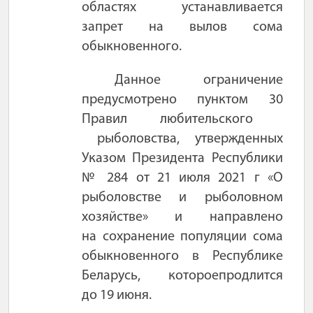
областях устанавливается
запрет на
вы
лов сома
обыкновенного.
Данное ограничение
предусмотрено пунктом
30
Правил
любительского
рыболовства, утвержденных
Указом Президента Республики
№ 284 от 21 июля 2021 г «
О
рыболовстве и рыболовном
хозяйстве»
и направлено
на сохранение популяции сома
обыкновенного в
Республике
Беларус
ь
,
которое
продлится
до
19
июня.