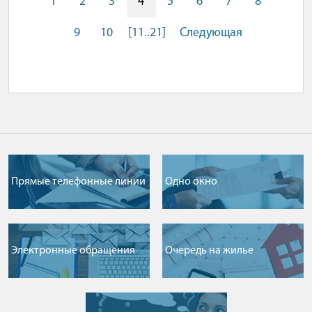
1
2
3
4
5
6
7
8
9
10
[11..21]
Следующая
Прямые телефонные линии
Одно окно
Электронные обращения
Очередь на жилье