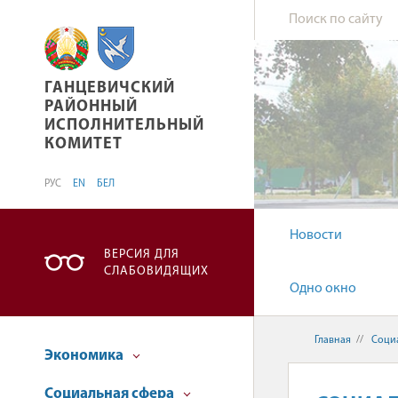
ГАНЦЕВИЧСКИЙ РАЙОННЫЙ ИСПОЛНИТЕЛЬН
ГАНЦЕВИЧСКИЙ
РАЙОННЫЙ
ИСПОЛНИТЕЛЬНЫЙ
КОМИТЕТ
РУС
EN
БЕЛ
Новости
ВЕРСИЯ ДЛЯ
СЛАБОВИДЯЩИХ
Одно окно
Главная
//
Соци
Экономика
Социальная сфера