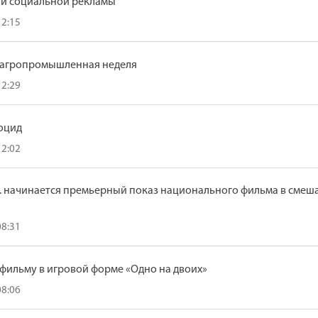
и социальной рекламы
12:15
 агропромышленная неделя
12:29
оцид
12:02
 г. начинается премьерный показ национального фильма в сме
08:31
фильму в игровой форме «Одно на двоих»
08:06