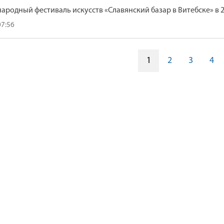
родный фестиваль искусств «Славянский базар в Витебске» в 2
07:56
1
2
3
4