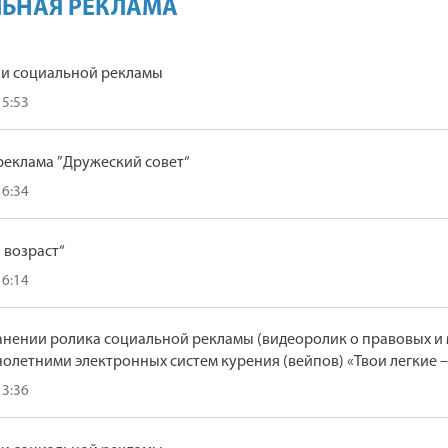
ЬНАЯ РЕКЛАМА
и социальной рекламы
15:53
реклама ”Дружеский совет“
16:34
 возраст“
16:14
анении ролика социальной рекламы (видеоролик о правовых и
летними электронных систем курения (вейпов) «Твои легкие 
13:36