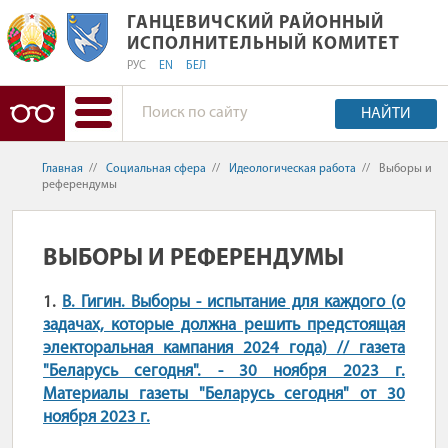
ГАНЦЕВИЧСКИЙ РАЙОННЫЙ ИСПОЛ
ГАНЦЕВИЧСКИЙ РАЙОННЫЙ
ИСПОЛНИТЕЛЬНЫЙ КОМИТЕТ
РУС
EN
БЕЛ
НАЙТИ
Главная
//
Социальная сфера
//
Идеологическая работа
//
Выборы и
референдумы
ВЫБОРЫ И РЕФЕРЕНДУМЫ
1.
В. Гигин. Выборы - испытание для каждого (о
задачах, которые должна решить предстоящая
электоральная кампания 2024 года) // газета
"Беларусь сегодня". - 30 ноября 2023 г.
Материалы газеты "Беларусь сегодня" от 30
ноября 2023 г.